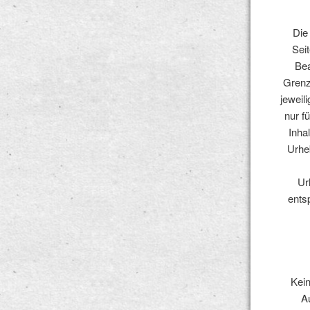
Die
Seit
Bea
Grenz
jeweil
nur f
Inha
Urheb
Ur
ents
Kein
A