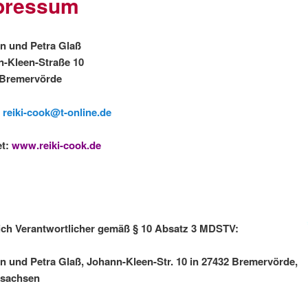
pressum
ten SoulmadeReiki
 und Genuss
n und Petra Glaß
aß
-Kleen-Straße 10
 Bremervörde
*
:
reiki-cook@t-online.de
et:
www.reiki-cook.de
lich Verantwortlicher gemäß § 10 Absatz 3 MDSTV:
n und Petra Glaß, Johann-Kleen-Str. 10 in 27432 Bremervörde,
rsachsen