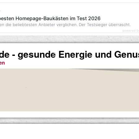
r
 besten Homepage-Baukästen im Test 2026
en die beliebtesten Anbieter verglichen. Der Testsieger überrascht.
*
powered b
.de - gesunde Energie und Genu
en
*
*
*