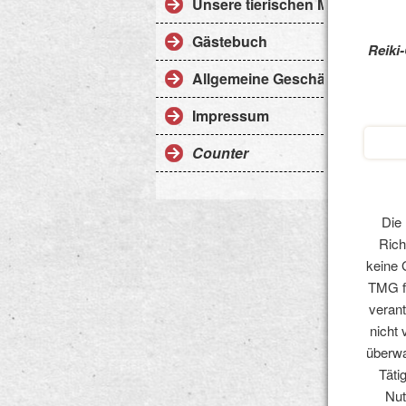
Unsere tierischen Mitbewohner
Gästebuch
Reiki
Allgemeine Geschäftsbedingu
Impressum
Counter
Die 
Rich
keine 
TMG fü
verant
nicht 
überwa
Täti
Nut