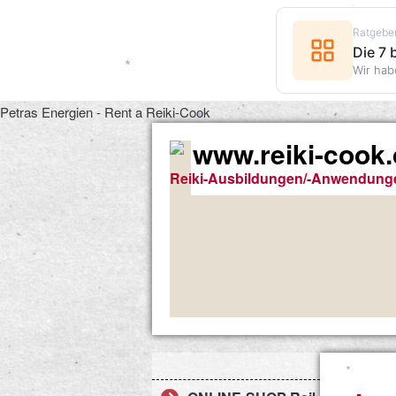
Ratgebe
Die 7
*
*
Wir hab
*
Petras Energien - Rent a Reiki-Cook
www.reiki-cook
Reiki-Ausbildungen/-Anwendung
*
*
*