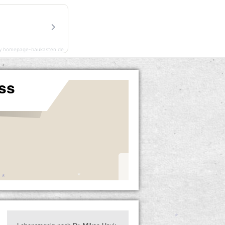
y homepage-baukasten.de
ss