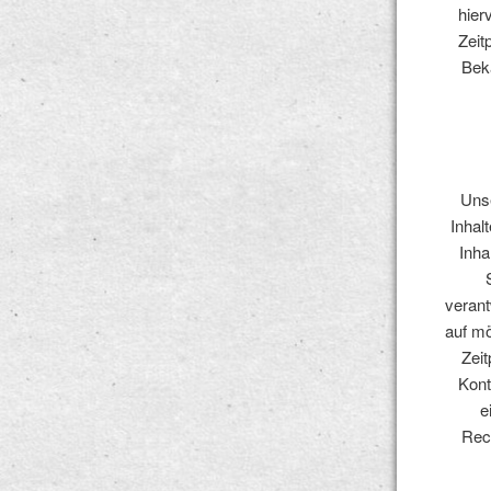
hier
Zeit
Bek
Unse
Inhal
Inha
verant
auf mö
Zeit
Kont
e
Rec