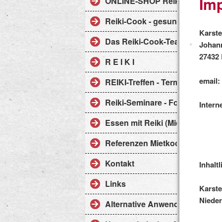
Im
ONLINE-SHOP Reiki-Handarbei
*
Reiki-Cook - gesunde Energie
Karste
Das Reiki-Cook-Team Petra Gl
Johann
27432
R E I K I
e
mail
REIKI-Treffen - Termine - Fotos
Reiki-Seminare - Fotos
Intern
Essen mit Reiki (Mietköchin)
*
Referenzen Mietkoch-Service
Kontakt
Inhalt
Links
Karste
Niede
Alternative Anwendungen