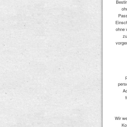
Besti
oh
Pass
Einsch
ohne 
zu
vorge
pers
Ad
Wir we
Ko